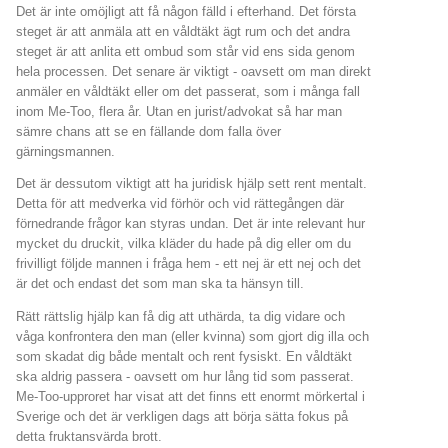
Det är inte omöjligt att få någon fälld i efterhand. Det första
steget är att anmäla att en våldtäkt ägt rum och det andra
steget är att anlita ett ombud som står vid ens sida genom
hela processen. Det senare är viktigt - oavsett om man direkt
anmäler en våldtäkt eller om det passerat, som i många fall
inom Me-Too, flera år. Utan en jurist/advokat så har man
sämre chans att se en fällande dom falla över
gärningsmannen.
Det är dessutom viktigt att ha juridisk hjälp sett rent mentalt.
Detta för att medverka vid förhör och vid rättegången där
förnedrande frågor kan styras undan. Det är inte relevant hur
mycket du druckit, vilka kläder du hade på dig eller om du
frivilligt följde mannen i fråga hem - ett nej är ett nej och det
är det och endast det som man ska ta hänsyn till.
Rätt rättslig hjälp kan få dig att uthärda, ta dig vidare och
våga konfrontera den man (eller kvinna) som gjort dig illa och
som skadat dig både mentalt och rent fysiskt. En våldtäkt
ska aldrig passera - oavsett om hur lång tid som passerat.
Me-Too-upproret har visat att det finns ett enormt mörkertal i
Sverige och det är verkligen dags att börja sätta fokus på
detta fruktansvärda brott.