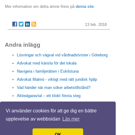
Mer information om detta ämne finns på
denna site
.
13 feb. 2018
Andra inlägg
Lösningar och vägval vid vårdnadstvister i Göteborg
Advokat med känsla för det lokala
Navigera i familjerätten i Eskilstuna
Advokat Malmö - viktigt med rätt juridisk hjälp
Vad händer när man söker arbetstillstånd?
Aktieägaravtal – ett klokt första steg
Få beslut om arbetstillstånd snabbare
Vi använder cookies för att ge dig en bättre
Ibland kan du behöva en fastighetsjurist i Stockholm
upplevelse av webbsidan
Läs mer
Advokaten hjälper våldtäktsoffer i Göteborg
Behöver du en affärsjurist?
OK