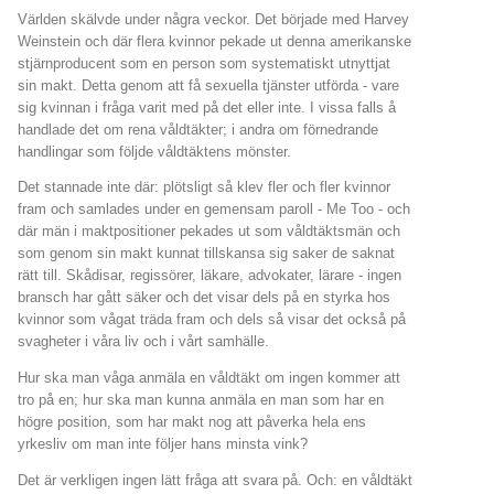
Världen skälvde under några veckor. Det började med Harvey
Weinstein och där flera kvinnor pekade ut denna amerikanske
stjärnproducent som en person som systematiskt utnyttjat
sin makt. Detta genom att få sexuella tjänster utförda - vare
sig kvinnan i fråga varit med på det eller inte. I vissa falls å
handlade det om rena våldtäkter; i andra om förnedrande
handlingar som följde våldtäktens mönster.
Det stannade inte där: plötsligt så klev fler och fler kvinnor
fram och samlades under en gemensam paroll - Me Too - och
där män i maktpositioner pekades ut som våldtäktsmän och
som genom sin makt kunnat tillskansa sig saker de saknat
rätt till. Skådisar, regissörer, läkare, advokater, lärare - ingen
bransch har gått säker och det visar dels på en styrka hos
kvinnor som vågat träda fram och dels så visar det också på
svagheter i våra liv och i vårt samhälle.
Hur ska man våga anmäla en våldtäkt om ingen kommer att
tro på en; hur ska man kunna anmäla en man som har en
högre position, som har makt nog att påverka hela ens
yrkesliv om man inte följer hans minsta vink?
Det är verkligen ingen lätt fråga att svara på. Och: en våldtäkt