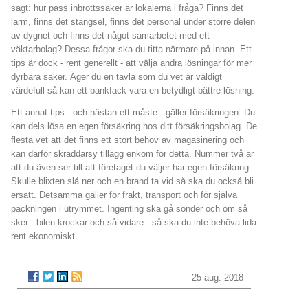
sagt: hur pass inbrottssäker är lokalerna i fråga? Finns det
larm, finns det stängsel, finns det personal under större delen
av dygnet och finns det något samarbetet med ett
väktarbolag? Dessa frågor ska du titta närmare på innan. Ett
tips är dock - rent generellt - att välja andra lösningar för mer
dyrbara saker. Äger du en tavla som du vet är väldigt
värdefull så kan ett bankfack vara en betydligt bättre lösning.
Ett annat tips - och nästan ett måste - gäller försäkringen. Du
kan dels lösa en egen försäkring hos ditt försäkringsbolag. De
flesta vet att det finns ett stort behov av magasinering och
kan därför skräddarsy tillägg enkom för detta. Nummer två är
att du även ser till att företaget du väljer har egen försäkring.
Skulle blixten slå ner och en brand ta vid så ska du också bli
ersatt. Detsamma gäller för frakt, transport och för själva
packningen i utrymmet. Ingenting ska gå sönder och om så
sker - bilen krockar och så vidare - så ska du inte behöva lida
rent ekonomiskt.
25 aug. 2018