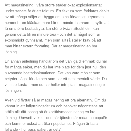
Att magasinering i våra större städer ökat explosionsartat
under senare år är ett faktum. Ett faktum som förklaras delvis
av att många väljer att bygga om sina förvaringsutrymmen i
hemmet - en klädkammare blir ett mindre barnrum - i syfte att
få en större bostadsyta. En större tvåa i Stockholm kan
genom detta bli en mindre trea - och det är något som är
ekonomiskt gynnsamt, men som alltså ställer krav på att
man hittar extern förvaring. Där är magasinering en bra
lösning.
En annan anledning handlar om det vanliga dilemmat: du har
för många saker, men du har inte plats för dem just nu i den
nuvarande bostadssituationen. Det kan vara möbler som
betyder något för dig och som har ett sentimentalt värde. Du
vill inte kasta - men du har heller inte plats: magasinering blir
lösningen.
Även vid flyttar så är magasinering ett bra alternativ. Om du
väntar in ett inflyttningsdatum och behöver någonstans att
ställa allt ditt bohag så är korttidsmagasinering en bra
lösning. Oavsett vilket - den här tjänsten är redan nu populär
och kommer också att öka i popularitet. Frågan är bara
följande - hur pass säkert är det?