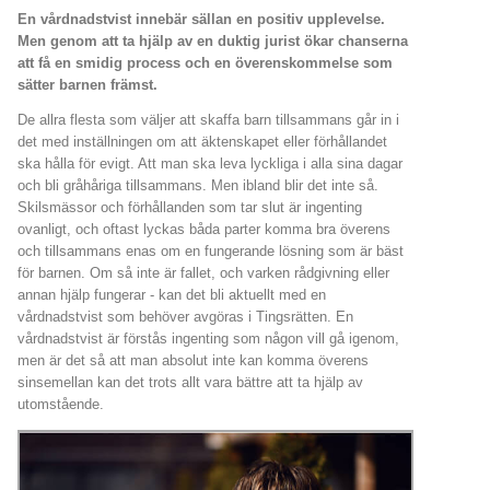
En vårdnadstvist innebär sällan en positiv upplevelse.
Men genom att ta hjälp av en duktig jurist ökar chanserna
att få en smidig process och en överenskommelse som
sätter barnen främst.
De allra flesta som väljer att skaffa barn tillsammans går in i
det med inställningen om att äktenskapet eller förhållandet
ska hålla för evigt. Att man ska leva lyckliga i alla sina dagar
och bli gråhåriga tillsammans. Men ibland blir det inte så.
Skilsmässor och förhållanden som tar slut är ingenting
ovanligt, och oftast lyckas båda parter komma bra överens
och tillsammans enas om en fungerande lösning som är bäst
för barnen. Om så inte är fallet, och varken rådgivning eller
annan hjälp fungerar - kan det bli aktuellt med en
vårdnadstvist som behöver avgöras i Tingsrätten. En
vårdnadstvist är förstås ingenting som någon vill gå igenom,
men är det så att man absolut inte kan komma överens
sinsemellan kan det trots allt vara bättre att ta hjälp av
utomstående.