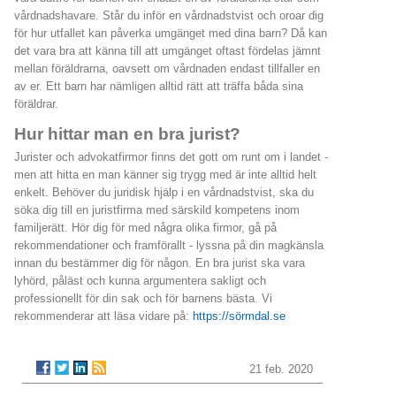
vårdnadshavare. Står du inför en vårdnadstvist och oroar dig
för hur utfallet kan påverka umgänget med dina barn? Då kan
det vara bra att känna till att umgänget oftast fördelas jämnt
mellan föräldrarna, oavsett om vårdnaden endast tillfaller en
av er. Ett barn har nämligen alltid rätt att träffa båda sina
föräldrar.
Hur hittar man en bra jurist?
Jurister och advokatfirmor finns det gott om runt om i landet -
men att hitta en man känner sig trygg med är inte alltid helt
enkelt. Behöver du juridisk hjälp i en vårdnadstvist, ska du
söka dig till en juristfirma med särskild kompetens inom
familjerätt. Hör dig för med några olika firmor, gå på
rekommendationer och framförallt - lyssna på din magkänsla
innan du bestämmer dig för någon. En bra jurist ska vara
lyhörd, påläst och kunna argumentera sakligt och
professionellt för din sak och för barnens bästa. Vi
rekommenderar att läsa vidare på:
https://sörmdal.se
21 feb. 2020