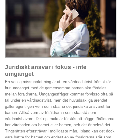
Juridiskt ansvar i fokus - inte
umgänget
En vanlig missuppfattning är att en vårdnadstvist främst rör
hur umgänget med de gemensamma barnen ska fördelas
mellan föräldrarna. Umgängesfrågor kommer förvisso ofta på
tal under en vårdnadstvist, men det huvudsakliga ärendet
gäller egentligen vem som ska ha det juridiska ansvaret för
barnen. Alltså vem av föräldrarna som ska stå som
vårdnadshavare. Det optimala är förstås att bägge föräldrarna
har vårdnaden om barnet eller barnen, och det är också det
Tingsrätten eftersträvar i möjligaste mån. Ibland kan det dock
vara bättre för barnen om endast en av föräldrarna står som