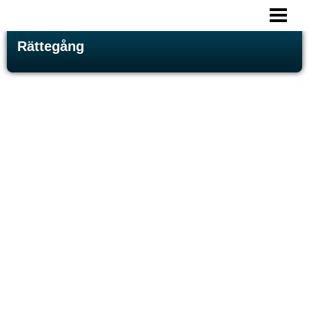
BESKRIVNING AV EN RÄTTEGÅNG
Rättegång
STÄMNINGSANSÖKAN
BROTTMÅL
TVISTEMÅL
KÄRANDE OCH MÅLSÄGANDE
SVARANDE
BLOGG