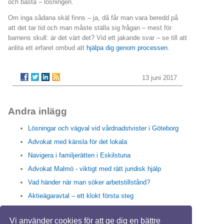
och bästa – lösningen.
Om inga sådana skäl finns – ja, då får man vara beredd på
att det tar tid och man måste ställa sig frågan – mest för
barnens skull: är det värt det? Vid ett jakande svar – se till att
anlita ett erfaret ombud att
hjälpa dig genom processen
.
13 juni 2017
Andra inlägg
Lösningar och vägval vid vårdnadstvister i Göteborg
Advokat med känsla för det lokala
Navigera i familjerätten i Eskilstuna
Advokat Malmö - viktigt med rätt juridisk hjälp
Vad händer när man söker arbetstillstånd?
Aktieägaravtal – ett klokt första steg
Få beslut om arbetstillstånd snabbare
Vi använder cookies för att ge dig en bättre
Ibland kan du behöva en fastighetsjurist i Stockholm