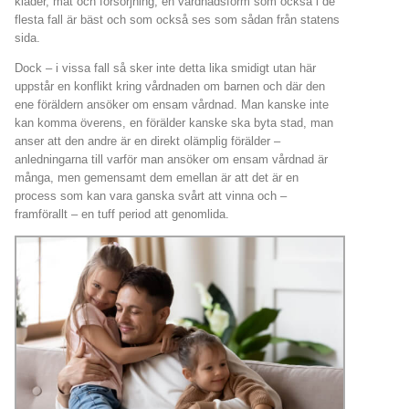
kläder, mat och försörjning; en vårdnadsform som också i de
flesta fall är bäst och som också ses som sådan från statens
sida.
Dock – i vissa fall så sker inte detta lika smidigt utan här
uppstår en konflikt kring vårdnaden om barnen och där den
ene föräldern ansöker om ensam vårdnad. Man kanske inte
kan komma överens, en förälder kanske ska byta stad, man
anser att den andre är en direkt olämplig förälder –
anledningarna till varför man ansöker om ensam vårdnad är
många, men gemensamt dem emellan är att det är en
process som kan vara ganska svårt att vinna och –
framförallt – en tuff period att genomlida.