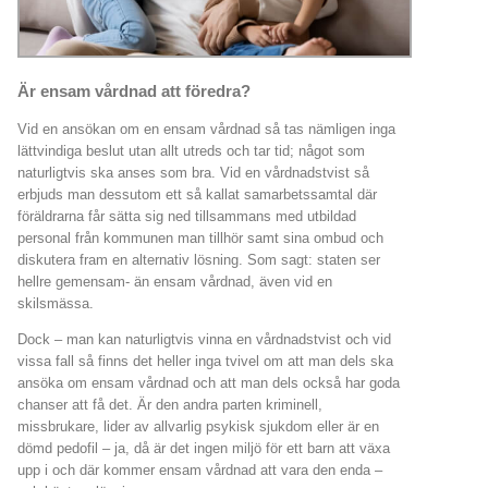
Är ensam vårdnad att föredra?
Vid en ansökan om en ensam vårdnad så tas nämligen inga
lättvindiga beslut utan allt utreds och tar tid; något som
naturligtvis ska anses som bra. Vid en vårdnadstvist så
erbjuds man dessutom ett så kallat samarbetssamtal där
föräldrarna får sätta sig ned tillsammans med utbildad
personal från kommunen man tillhör samt sina ombud och
diskutera fram en alternativ lösning. Som sagt: staten ser
hellre gemensam- än ensam vårdnad, även vid en
skilsmässa.
Dock – man kan naturligtvis vinna en vårdnadstvist och vid
vissa fall så finns det heller inga tvivel om att man dels ska
ansöka om ensam vårdnad och att man dels också har goda
chanser att få det. Är den andra parten kriminell,
missbrukare, lider av allvarlig psykisk sjukdom eller är en
dömd pedofil – ja, då är det ingen miljö för ett barn att växa
upp i och där kommer ensam vårdnad att vara den enda –