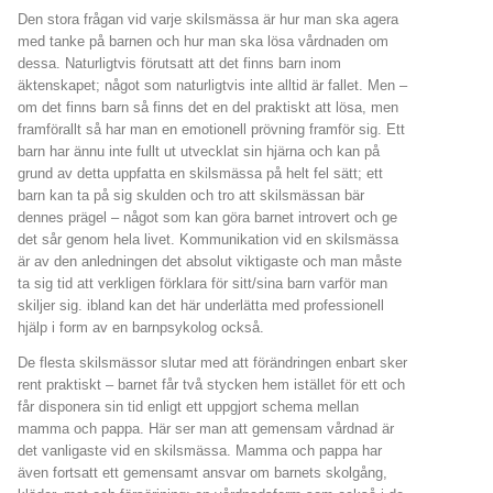
Den stora frågan vid varje skilsmässa är hur man ska agera
med tanke på barnen och hur man ska lösa vårdnaden om
dessa. Naturligtvis förutsatt att det finns barn inom
äktenskapet; något som naturligtvis inte alltid är fallet. Men –
om det finns barn så finns det en del praktiskt att lösa, men
framförallt så har man en emotionell prövning framför sig. Ett
barn har ännu inte fullt ut utvecklat sin hjärna och kan på
grund av detta uppfatta en skilsmässa på helt fel sätt; ett
barn kan ta på sig skulden och tro att skilsmässan bär
dennes prägel – något som kan göra barnet introvert och ge
det sår genom hela livet. Kommunikation vid en skilsmässa
är av den anledningen det absolut viktigaste och man måste
ta sig tid att verkligen förklara för sitt/sina barn varför man
skiljer sig. ibland kan det här underlätta med professionell
hjälp i form av en barnpsykolog också.
De flesta skilsmässor slutar med att förändringen enbart sker
rent praktiskt – barnet får två stycken hem istället för ett och
får disponera sin tid enligt ett uppgjort schema mellan
mamma och pappa. Här ser man att gemensam vårdnad är
det vanligaste vid en skilsmässa. Mamma och pappa har
även fortsatt ett gemensamt ansvar om barnets skolgång,