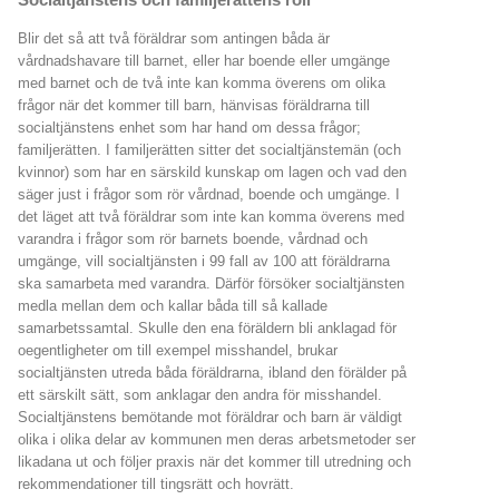
Blir det så att två föräldrar som antingen båda är
vårdnadshavare till barnet, eller har boende eller umgänge
med barnet och de två inte kan komma överens om olika
frågor när det kommer till barn, hänvisas föräldrarna till
socialtjänstens enhet som har hand om dessa frågor;
familjerätten. I familjerätten sitter det socialtjänstemän (och
kvinnor) som har en särskild kunskap om lagen och vad den
säger just i frågor som rör vårdnad, boende och umgänge. I
det läget att två föräldrar som inte kan komma överens med
varandra i frågor som rör barnets boende, vårdnad och
umgänge, vill socialtjänsten i 99 fall av 100 att föräldrarna
ska samarbeta med varandra. Därför försöker socialtjänsten
medla mellan dem och kallar båda till så kallade
samarbetssamtal. Skulle den ena föräldern bli anklagad för
oegentligheter om till exempel misshandel, brukar
socialtjänsten utreda båda föräldrarna, ibland den förälder på
ett särskilt sätt, som anklagar den andra för misshandel.
Socialtjänstens bemötande mot föräldrar och barn är väldigt
olika i olika delar av kommunen men deras arbetsmetoder ser
likadana ut och följer praxis när det kommer till utredning och
rekommendationer till tingsrätt och hovrätt.