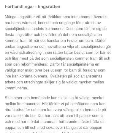
Förhandlingar i tingsrätten
Många tingsrätter vill att föräldrar som inte kommer överens
om barns vårdnad, boende och umgänge först utreds av
socialtjänsten i landets kommuner. Dessutom förlitar sig de
flesta tingsrätter och hovrätter på det som socialtjänsten
kommer fram till när det handlar om tvister om barn. Därför
brukar tingsrätterna och hovrätterna vilja att socialtjänsten gör
en vårdnadsutredning innan rätten fattar beslut som rör barnet
och litar mest på det som socialtjänsten kommer fram till och
som den rekommenderar. Därför får socialtjänsterna en
väldigt stor makt över beslut som rör barn till föräldrar som
inte kan komma överens. Kvaliteten på socialtjänsternas
arbete och utredningar skiljer sig åt väldigt mycket mellan
kommunerna.
Slutsatser och bemötande kan skilja sig åt väldigt mycket
mellan kommunerna. Här tänker vi på bemötande som kan
röra brottsoffer och som kan vara väldigt olika beroende på
var i landet du bor. Det har hänt att barn till pappor som till
och med har mördat mamman, fortfarande måste träffa sin
pappa, och till och med sova över i fängelset där pappan