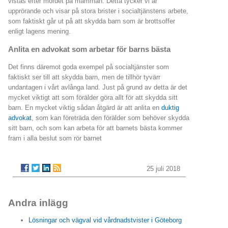
vistas efter mordet på mamman. Detta tycker vi är
upprörande och visar på stora brister i socialtjänstens arbete,
som faktiskt går ut på att skydda barn som är brottsoffer
enligt lagens mening.
Anlita en advokat som arbetar för barns bästa
Det finns däremot goda exempel på socialtjänster som
faktiskt ser till att skydda barn, men de tillhör tyvärr
undantagen i vårt avlånga land. Just på grund av detta är det
mycket viktigt att som förälder göra allt för att skydda sitt
barn. En mycket viktig sådan åtgärd är att anlita en
duktig
advokat
, som kan företräda den förälder som behöver skydda
sitt barn, och som kan arbeta för att barnets bästa kommer
fram i alla beslut som rör barnet
25 juli 2018
Andra inlägg
Lösningar och vägval vid vårdnadstvister i Göteborg